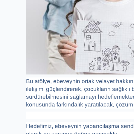
Bu atölye, ebeveynin ortak velayet hakkı
iletişimi güçlendirerek, çocukların sağlıklı b
sürdürebilmesini sağlamayı hedeflemekted
konusunda farkındalık yaratılacak, çözüm öne
Hedefimiz, ebeveynin yabancılaşma sendr
olarak bu sorunun önüne geçmektir.