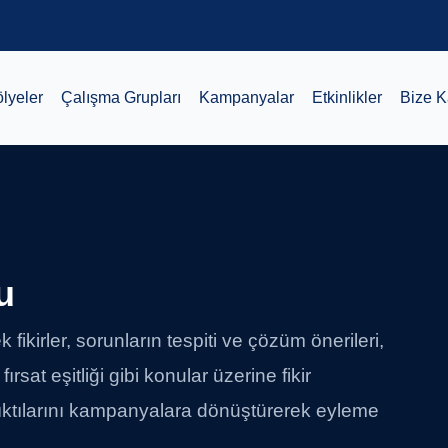
ölyeler
Çalışma Grupları
Kampanyalar
Etkinlikler
Bize Ka
u
fikirler, sorunların tespiti ve çözüm önerileri,
ırsat eşitliği gibi konular üzerine fikir
ıktılarını kampanyalara dönüştürerek eyleme